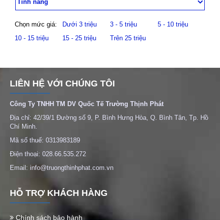
Tính năng
Chọn mức giá:
Dưới 3 triệu
3 - 5 triệu
5 - 10 triệu
10 - 15 triệu
15 - 25 triệu
Trên 25 triệu
LIÊN HỆ VỚI CHÚNG TÔI
Công Ty TNHH TM DV Quốc Tế Trường Thịnh Phát
Địa chỉ: 42/39/1 Đường số 9, P. Bình Hưng Hòa, Q. Bình Tân, Tp. Hồ
Chí Minh.
Mã số thuế: 0313983189
Điện thoại: 028.66.535.272
Email: info@truongthinhphat.com.vn
HỖ TRỢ KHÁCH HÀNG
Chính sách bảo hành