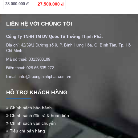
28.000.000 đ
27.500.000 đ
LIÊN HỆ VỚI CHÚNG TÔI
Công Ty TNHH TM DV Quốc Tế Trường Thịnh Phát
Địa chỉ: 42/39/1 Đường số 9, P. Bình Hưng Hòa, Q. Bình Tân, Tp. Hồ
Chí Minh.
Mã số thuế: 0313983189
Điện thoại: 028.66.535.272
Email: info@truongthinhphat.com.vn
HỖ TRỢ KHÁCH HÀNG
Chính sách bảo hành
Chính sách đổi trả & hoàn tiền
Chính sách vận chuyển
Tiêu chí bán hàng