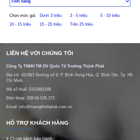
Tính năng
Chọn mức giá:
Dưới 3 triệu
3 - 5 triệu
5 - 10 triệu
10 - 15 triệu
15 - 25 triệu
Trên 25 triệu
LIÊN HỆ VỚI CHÚNG TÔI
Công Ty TNHH TM DV Quốc Tế Trường Thịnh Phát
Địa chỉ: 42/39/1 Đường số 9, P. Bình Hưng Hòa, Q. Bình Tân, Tp. Hồ
Chí Minh.
Mã số thuế: 0313983189
Điện thoại: 028.66.535.272
Email: info@truongthinhphat.com.vn
HỖ TRỢ KHÁCH HÀNG
Chính sách bảo hành