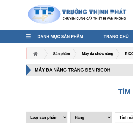
DANH MỤC SẢN PHẨM
TRANG CHỦ
Sản phẩm
Máy đa chức năng
RIC
MÁY ĐA NĂNG TRẮNG ĐEN RICOH
TÌM
Tính n