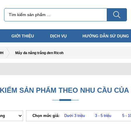
GIỚI THIỆU
DỊCH VỤ
HƯỚNG DẪN SỬ DỤNG
OH
Máy đa năng trắng đen Ricoh
 KIẾM SẢN PHẨM THEO NHU CẦU CỦA
ăng
Chọn mức giá:
Dưới 3 triệu
3 - 5 triệu
5 - 1