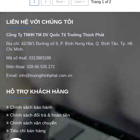
1
2
Next ›
Last ››
Trang 1 of 2
LIÊN HỆ VỚI CHÚNG TÔI
Công Ty TNHH TM DV Quốc Tế Trường Thịnh Phát
Địa chỉ: 42/39/1 Đường số 9, P. Bình Hưng Hòa, Q. Bình Tân, Tp. Hồ
Chí Minh.
Mã số thuế: 0313983189
Điện thoại: 028.66.535.272
Email: info@truongthinhphat.com.vn
HỖ TRỢ KHÁCH HÀNG
Chính sách bảo hành
Chính sách đổi trả & hoàn tiền
Chính sách vận chuyển
Tiêu chí bán hàng