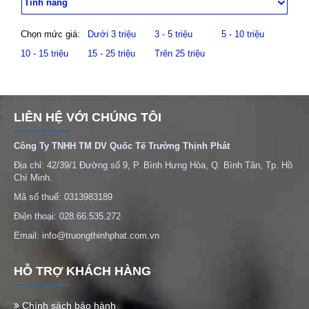
Tính năng
Chọn mức giá:
Dưới 3 triệu
3 - 5 triệu
5 - 10 triệu
10 - 15 triệu
15 - 25 triệu
Trên 25 triệu
LIÊN HỆ VỚI CHÚNG TÔI
Công Ty TNHH TM DV Quốc Tế Trường Thịnh Phát
Địa chỉ: 42/39/1 Đường số 9, P. Bình Hưng Hòa, Q. Bình Tân, Tp. Hồ
Chí Minh.
Mã số thuế: 0313983189
Điện thoại: 028.66.535.272
Email: info@truongthinhphat.com.vn
HỖ TRỢ KHÁCH HÀNG
Chính sách bảo hành