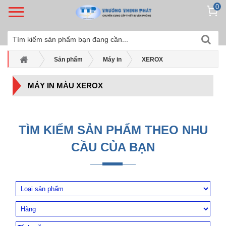
0
Sản phẩm
Máy in
XEROX
Máy in màu Xerox
MÁY IN MÀU XEROX
TÌM KIẾM SẢN PHẨM THEO NHU
CẦU CỦA BẠN