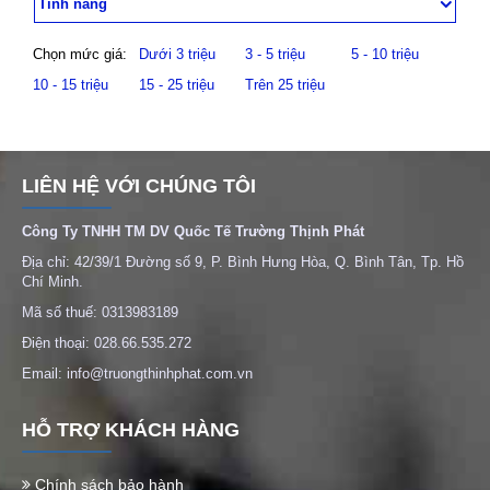
Tính năng
Chọn mức giá:
Dưới 3 triệu
3 - 5 triệu
5 - 10 triệu
10 - 15 triệu
15 - 25 triệu
Trên 25 triệu
LIÊN HỆ VỚI CHÚNG TÔI
Công Ty TNHH TM DV Quốc Tế Trường Thịnh Phát
Địa chỉ: 42/39/1 Đường số 9, P. Bình Hưng Hòa, Q. Bình Tân, Tp. Hồ
Chí Minh.
Mã số thuế: 0313983189
Điện thoại: 028.66.535.272
Email: info@truongthinhphat.com.vn
HỖ TRỢ KHÁCH HÀNG
Chính sách bảo hành