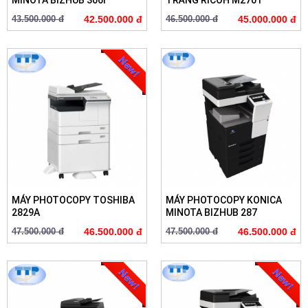
MINOTA BIZHUB 306I
TRẮNG RICOH M2701
43.500.000 đ
42.500.000 đ
46.500.000 đ
45.000.000 đ
MÁY PHOTOCOPY TOSHIBA
MÁY PHOTOCOPY KONICA
2829A
MINOTA BIZHUB 287
47.500.000 đ
46.500.000 đ
47.500.000 đ
46.500.000 đ