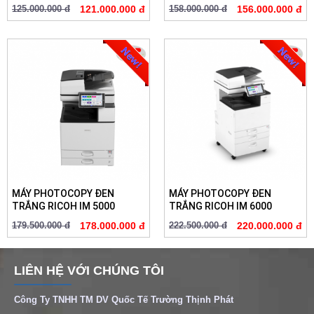
125.000.000 đ
121.000.000 đ
158.000.000 đ
156.000.000 đ
MÁY PHOTOCOPY ĐEN
MÁY PHOTOCOPY ĐEN
TRẮNG RICOH IM 5000
TRẮNG RICOH IM 6000
179.500.000 đ
178.000.000 đ
222.500.000 đ
220.000.000 đ
LIÊN HỆ VỚI CHÚNG TÔI
Công Ty TNHH TM DV Quốc Tế Trường Thịnh Phát