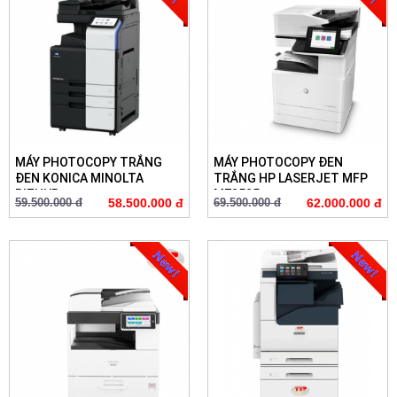
MÁY PHOTOCOPY TRẮNG
MÁY PHOTOCOPY ĐEN
ĐEN KONICA MINOLTA
TRẮNG HP LASERJET MFP
BIZHUB ...
M72525...
59.500.000 đ
58.500.000 đ
69.500.000 đ
62.000.000 đ