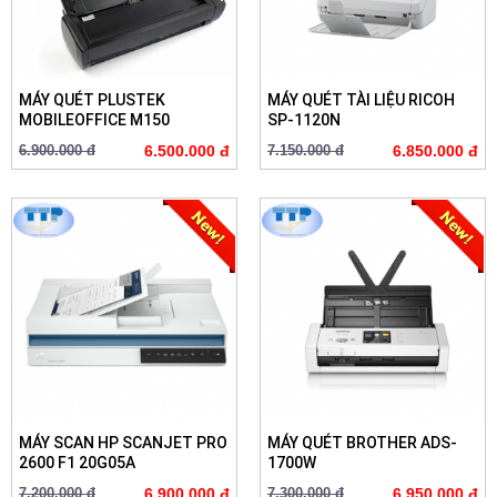
MÁY QUÉT PLUSTEK
MÁY QUÉT TÀI LIỆU RICOH
MOBILEOFFICE M150
SP-1120N
6.900.000 đ
6.500.000 đ
7.150.000 đ
6.850.000 đ
MÁY SCAN HP SCANJET PRO
MÁY QUÉT BROTHER ADS-
2600 F1 20G05A
1700W
7.200.000 đ
6.900.000 đ
7.300.000 đ
6.950.000 đ