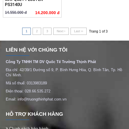
PS3140U
14.550.000 đ
14.200.000 đ
1
2
3
Next ›
Last ››
Trang 1 of 3
LIÊN HỆ VỚI CHÚNG TÔI
Công Ty TNHH TM DV Quốc Tế Trường Thịnh Phát
Địa chỉ: 42/39/1 Đường số 9, P. Bình Hưng Hòa, Q. Bình Tân, Tp. Hồ
Chí Minh.
Mã số thuế: 0313983189
Điện thoại: 028.66.535.272
Email: info@truongthinhphat.com.vn
HỖ TRỢ KHÁCH HÀNG
Chính sách bảo hành