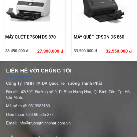
MÁY QUÉT EPSON DS 870
MÁY QUÉT EPSON DS 860
28.450.000 đ
27.900.000 đ
33.900.000 đ
32.550.000 đ
LIÊN HỆ VỚI CHÚNG TÔI
Công Ty TNHH TM DV Quốc Tế Trường Thịnh Phát
Địa chỉ: 42/39/1 Đường số 9, P. Bình Hưng Hòa, Q. Bình Tân, Tp. Hồ
Chí Minh.
Mã số thuế: 0313983189
Điện thoại: 028.66.535.272
Email: info@truongthinhphat.com.vn