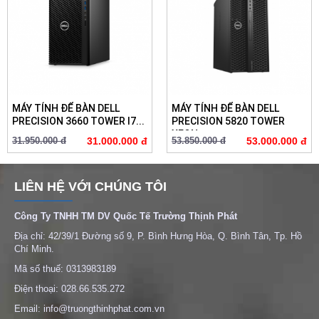
MÁY TÍNH ĐỂ BÀN DELL
MÁY TÍNH ĐỂ BÀN DELL
PRECISION 3660 TOWER I7...
PRECISION 5820 TOWER
XEON...
31.950.000 đ
31.000.000 đ
53.850.000 đ
53.000.000 đ
LIÊN HỆ VỚI CHÚNG TÔI
Công Ty TNHH TM DV Quốc Tế Trường Thịnh Phát
Địa chỉ: 42/39/1 Đường số 9, P. Bình Hưng Hòa, Q. Bình Tân, Tp. Hồ
Chí Minh.
Mã số thuế: 0313983189
Điện thoại: 028.66.535.272
Email: info@truongthinhphat.com.vn