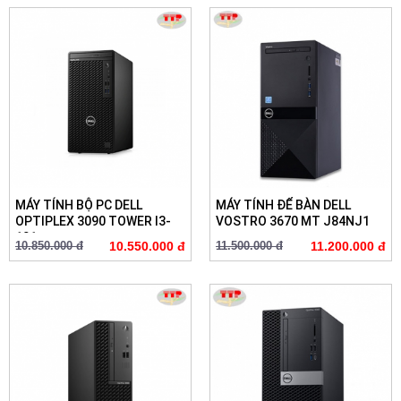
MÁY TÍNH BỘ PC DELL
MÁY TÍNH ĐỂ BÀN DELL
OPTIPLEX 3090 TOWER I3-
VOSTRO 3670 MT J84NJ1
101...
10.850.000 đ
10.550.000 đ
11.500.000 đ
11.200.000 đ