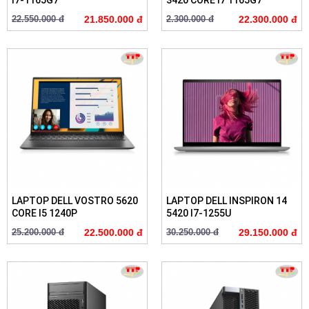
I7-1165G7
3420 CORE I7 1165G7
22.550.000 đ
21.850.000 đ
2.300.000 đ
22.300.000 đ
LAPTOP DELL VOSTRO 5620
LAPTOP DELL INSPIRON 14
CORE I5 1240P
5420 I7-1255U
25.200.000 đ
22.500.000 đ
30.250.000 đ
29.150.000 đ