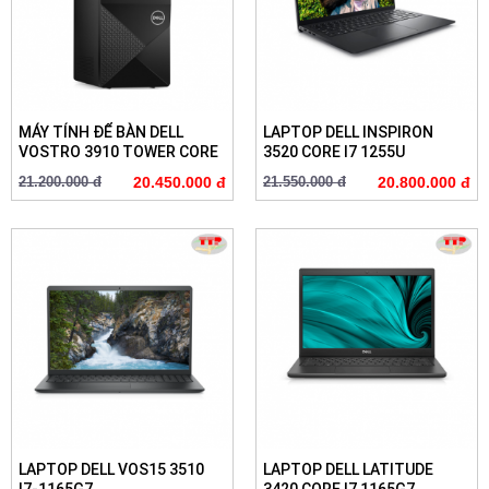
MÁY TÍNH ĐỂ BÀN DELL
LAPTOP DELL INSPIRON
VOSTRO 3910 TOWER CORE
3520 CORE I7 1255U
...
21.200.000 đ
20.450.000 đ
21.550.000 đ
20.800.000 đ
LAPTOP DELL VOS15 3510
LAPTOP DELL LATITUDE