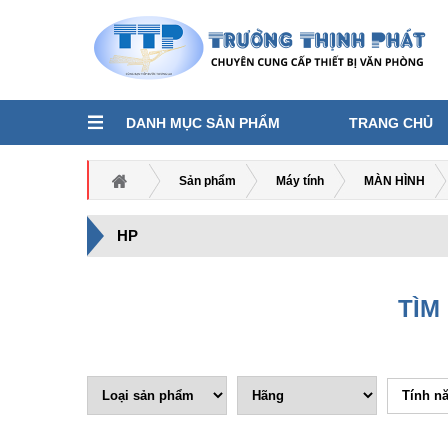
DANH MỤC SẢN PHẨM
TRANG CHỦ
Sản phẩm
Máy tính
MÀN HÌNH
HP
TÌM
Tính n