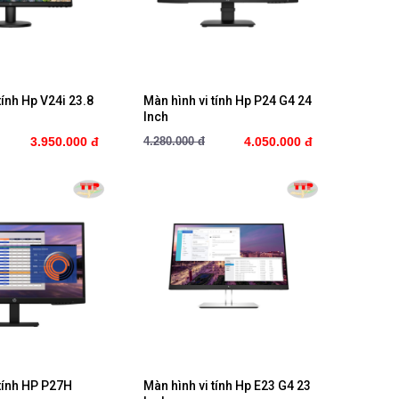
ua ngay
Mua ngay
tính Hp V24i 23.8
Màn hình vi tính Hp P24 G4 24
Inch
3.950.000 đ
4.280.000 đ
4.050.000 đ
ua ngay
Mua ngay
 tính HP P27H
Màn hình vi tính Hp E23 G4 23