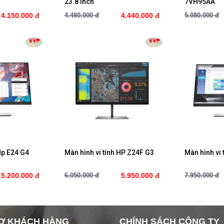
23.8 Inch
7VH95AA
4.150.000 đ
4.480.000 đ
4.440.000 đ
5.080.000 đ
ay
Mua ngay
M
Hp E24 G4
Màn hình vi tính HP Z24F G3
Màn hình vi
5.200.000 đ
6.050.000 đ
5.950.000 đ
7.950.000 đ
Ợ KHÁCH HÀNG
CHÍNH SÁCH CÔNG TY