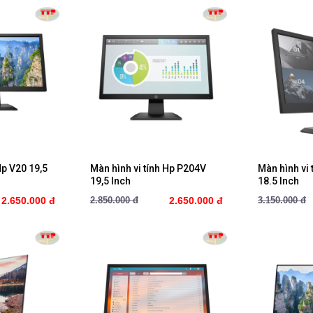
ay
Mua ngay
M
Hp V20 19,5
Màn hình vi tính Hp P204V
Màn hình vi
19,5 Inch
18.5 Inch
2.650.000 đ
2.850.000 đ
2.650.000 đ
3.150.000 đ