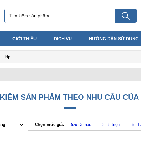
GIỚI THIỆU
DỊCH VỤ
HƯỚNG DẪN SỬ DỤNG
Hp
 KIẾM SẢN PHẨM THEO NHU CẦU CỦA
ăng
Chọn mức giá:
Dưới 3 triệu
3 - 5 triệu
5 - 1