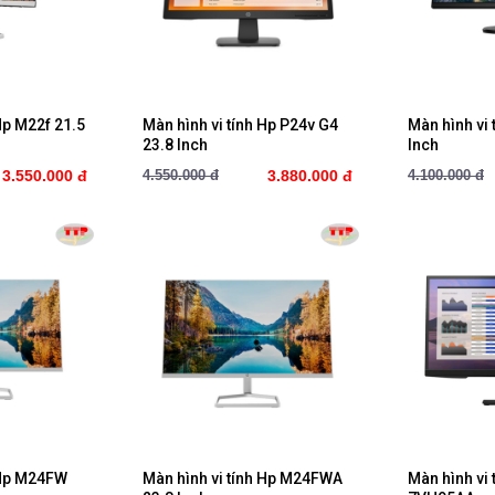
ay
Mua ngay
M
Hp M22f 21.5
Màn hình vi tính Hp P24v G4
Màn hình vi 
23.8 Inch
Inch
3.550.000 đ
4.550.000 đ
3.880.000 đ
4.100.000 đ
ay
Mua ngay
M
 Hp M24FW
Màn hình vi tính Hp M24FWA
Màn hình vi