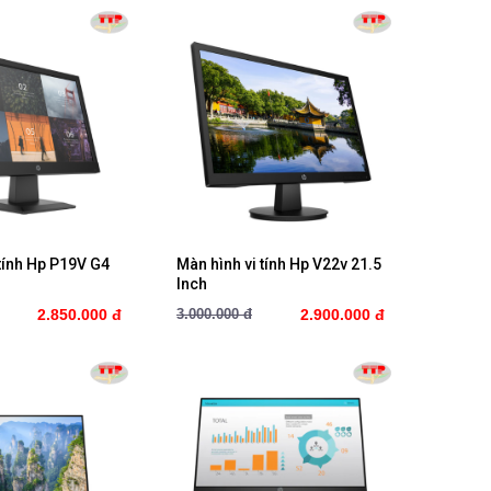
ua ngay
Mua ngay
 tính Hp P19V G4
Màn hình vi tính Hp V22v 21.5
Inch
2.850.000 đ
3.000.000 đ
2.900.000 đ