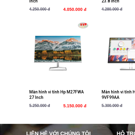
Inch
23.8 Inch
4.250.000 đ
4.050.000 đ
4.280.000 đ
Mua ngay
Mua ng
Màn hình vi tính Hp M27FWA
Màn hình vi tính 
27 Inch
9VF99AA
5.250.000 đ
5.150.000 đ
5.300.000 đ
LIÊN HỆ VỚI CHÚNG TÔI
HỖ TR