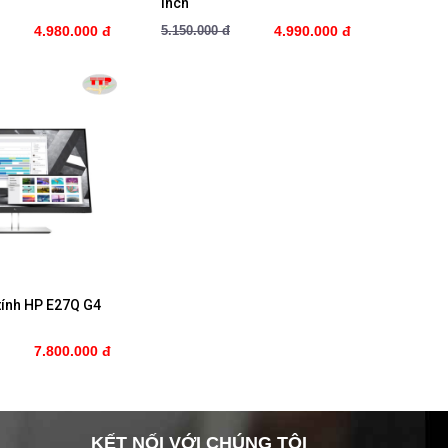
Inch
4.980.000 đ
5.150.000 đ
4.990.000 đ
ua ngay
 tính HP E27Q G4
7.800.000 đ
KẾT NỐI VỚI CHÚNG TÔI