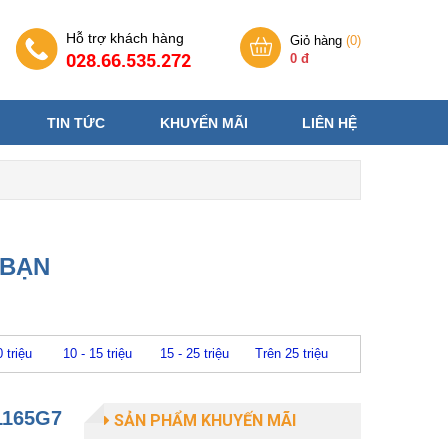
Hỗ trợ khách hàng
Giỏ hàng
(
0
)
028.66.535.272
0 đ
TIN TỨC
KHUYẾN MÃI
LIÊN HỆ
 BẠN
0 triệu
10 - 15 triệu
15 - 25 triệu
Trên 25 triệu
-1165G7
SẢN PHẨM KHUYẾN MÃI