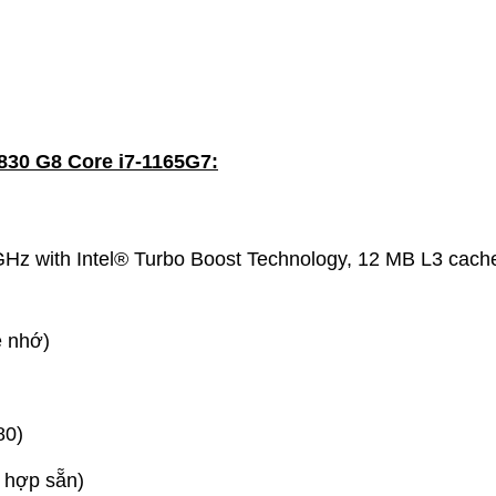
830 G8 Core i7-1165G7:
GHz with Intel® Turbo Boost Technology, 12 MB L3 cache
 nhớ)
80)
h hợp sẵn)