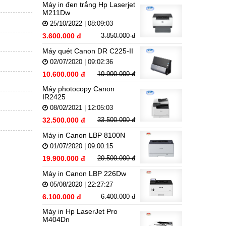
Máy in đen trắng Hp Laserjet
M211Dw
25/10/2022 | 08:09:03
3.600.000 đ
3.850.000 đ
Máy quét Canon DR C225-II
02/07/2020 | 09:02:36
10.600.000 đ
10.900.000 đ
Máy photocopy Canon
IR2425
08/02/2021 | 12:05:03
32.500.000 đ
33.500.000 đ
Máy in Canon LBP 8100N
01/07/2020 | 09:00:15
19.900.000 đ
20.500.000 đ
Máy in Canon LBP 226Dw
05/08/2020 | 22:27:27
6.100.000 đ
6.400.000 đ
Máy in Hp LaserJet Pro
M404Dn