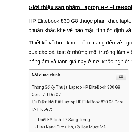
Giới thiệu sản phẩm Laptop HP EliteBoo
HP Elitebook 830 G8 thuộc phân khúc lapto
chuẩn khắc khe về bảo mật, tính ổn định và
Thiết kế vỏ hợp kim nhôm mang đến vẻ ngoài
qua các bài test ở những môi trường làm vi
nóng ẩm và lạnh giá hay ở nơi khắc nghiệt
Nội dung chính
Thông Số Kỹ Thuật Laptop HP EliteBook 830 G8
Core I7-1165G7:
Ưu Điểm Nổi Bật Laptop HP EliteBook 830 G8 Core
I7-1165G7:
- Thiết Kế Tinh Tế, Sang Trọng
- Hiệu Năng Cực Đỉnh, Đồ Họa Mượt Mà