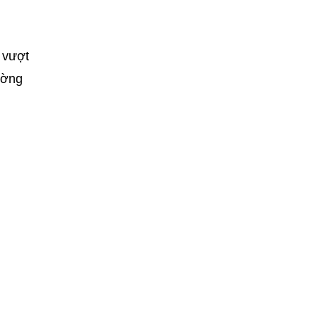
 vượt
ường