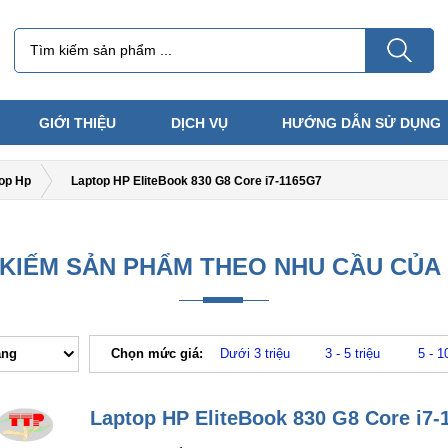
GIỚI THIỆU
DỊCH VỤ
HƯỚNG DẪN SỬ DỤNG
op Hp
Laptop HP EliteBook 830 G8 Core i7-1165G7
 KIẾM SẢN PHẨM THEO NHU CẦU CỦA
ăng
Chọn mức giá:
Dưới 3 triệu
3 - 5 triệu
5 - 1
Laptop HP EliteBook 830 G8 Core i7