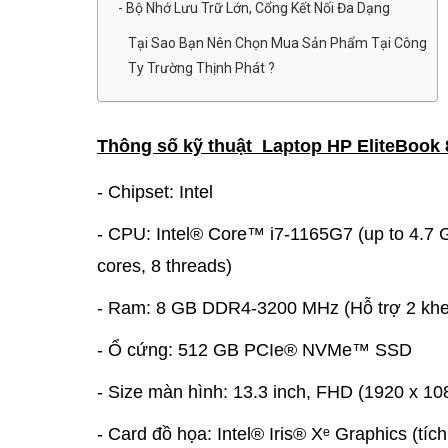
- Bộ Nhớ Lưu Trữ Lớn, Cổng Kết Nối Đa Dạng
Tại Sao Bạn Nên Chọn Mua Sản Phẩm Tại Công
Ty Trường Thịnh Phát ?
Thông số kỹ thuật Laptop HP EliteBook 
- Chipset: Intel
- CPU: Intel® Core™ i7-1165G7 (up to 4.7 
cores, 8 threads)
- Ram: 8 GB DDR4-3200 MHz (Hỗ trợ 2 khe
- Ổ cứng: 512 GB PCIe® NVMe™ SSD
- Size màn hình: 13.3 inch, FHD (1920 x 10
- Card đồ họa: Intel® Iris® Xᵉ Graphics (tíc