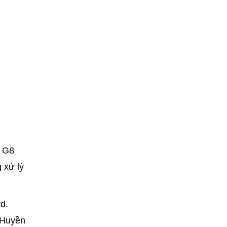
0 G8
 xử lý
d.
 Huyền