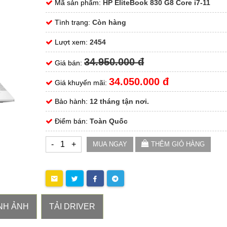
Mã sản phẩm:
HP EliteBook 830 G8 Core i7-11
Tình trạng:
Còn hàng
Lượt xem:
2454
34.950.000 đ
Giá bán:
34.050.000 đ
Giá khuyến mãi:
Bảo hành:
12 tháng tận nơi.
Điểm bán:
Toàn Quốc
-
+
MUA NGAY
THÊM GIỎ HÀNG
NH ẢNH
TẢI DRIVER