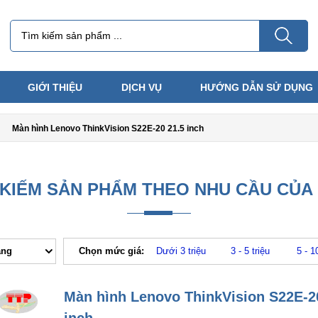
GIỚI THIỆU
DỊCH VỤ
HƯỚNG DẪN SỬ DỤNG
Màn hình Lenovo ThinkVision S22E-20 21.5 inch
 KIẾM SẢN PHẨM THEO NHU CẦU CỦA
ăng
Chọn mức giá:
Dưới 3 triệu
3 - 5 triệu
5 - 1
Màn hình Lenovo ThinkVision S22E-2