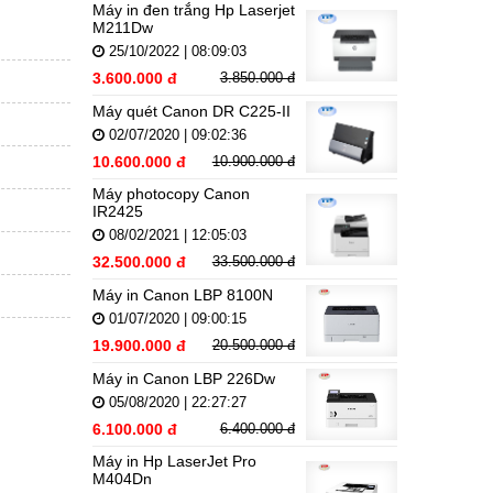
Máy in đen trắng Hp Laserjet
M211Dw
25/10/2022 | 08:09:03
3.600.000 đ
3.850.000 đ
Máy quét Canon DR C225-II
02/07/2020 | 09:02:36
10.600.000 đ
10.900.000 đ
Máy photocopy Canon
IR2425
08/02/2021 | 12:05:03
32.500.000 đ
33.500.000 đ
Máy in Canon LBP 8100N
01/07/2020 | 09:00:15
19.900.000 đ
20.500.000 đ
Máy in Canon LBP 226Dw
05/08/2020 | 22:27:27
6.100.000 đ
6.400.000 đ
Máy in Hp LaserJet Pro
M404Dn