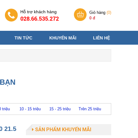
Hỗ trợ khách hàng
Giỏ hàng
(
0
)
028.66.535.272
0 đ
TIN TỨC
KHUYẾN MÃI
LIÊN HỆ
 BẠN
0 triệu
10 - 15 triệu
15 - 25 triệu
Trên 25 triệu
0 21.5
SẢN PHẨM KHUYẾN MÃI