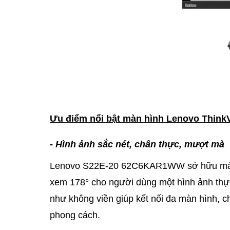
Ưu điểm nổi bật màn hình Lenovo ThinkV
- Hình ảnh sắc nét, chân thực, mượt mà
Lenovo S22E-20 62C6KAR1WW sở hữu màn hì
xem 178° cho người dùng một hình ảnh thực 
như không viền giúp kết nối đa màn hình, c
phong cách.