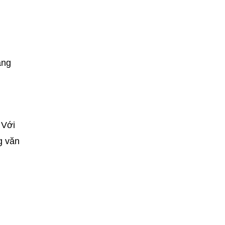
áng
 Với
g văn