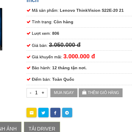
inch
Mã sản phẩm:
Lenovo ThinkVision S22E-20 21
Tình trạng:
Còn hàng
Lượt xem:
806
3.050.000 đ
Giá bán:
3.000.000 đ
Giá khuyến mãi:
Bảo hành:
12 tháng tận nơi.
Điểm bán:
Toàn Quốc
-
+
MUA NGAY
THÊM GIỎ HÀNG
NH ẢNH
TẢI DRIVER