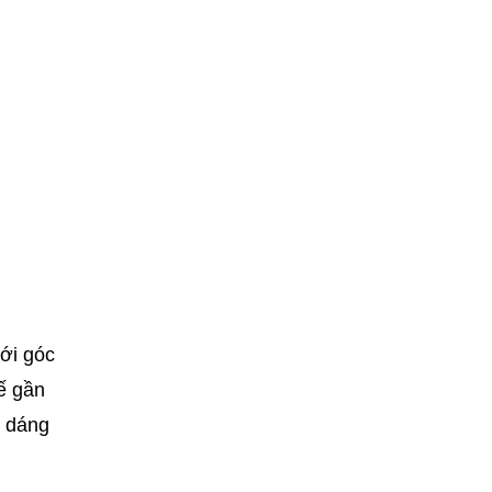
ới góc
ế gần
u dáng