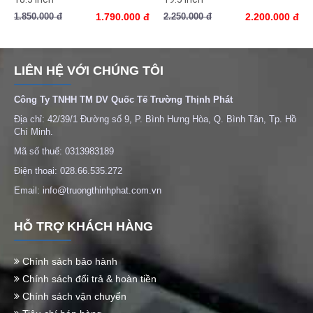
1.850.000 đ
1.790.000 đ
2.250.000 đ
2.200.000 đ
LIÊN HỆ VỚI CHÚNG TÔI
Công Ty TNHH TM DV Quốc Tế Trường Thịnh Phát
Địa chỉ: 42/39/1 Đường số 9, P. Bình Hưng Hòa, Q. Bình Tân, Tp. Hồ
Chí Minh.
Mã số thuế: 0313983189
Điện thoại: 028.66.535.272
Email: info@truongthinhphat.com.vn
HỖ TRỢ KHÁCH HÀNG
Chính sách bảo hành
Chính sách đổi trả & hoàn tiền
Chính sách vận chuyển