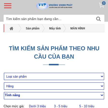
0
Sản phẩm
Máy tính
MÀN HÌNH
Asus
Màn hình máy tính ASUS ProArt Display PA278QV 27.0Inch
TÌM KIẾM SẢN PHẨM THEO NHU
CẦU CỦA BẠN
Tính năng
Chọn mức giá:
Dưới 3 triệu
3 - 5 triệu
5 - 10 triệu