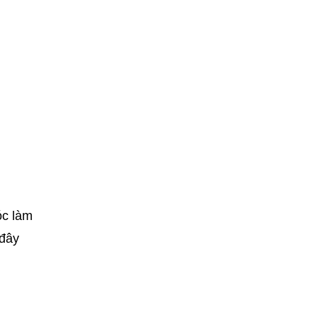
óc làm
 đây