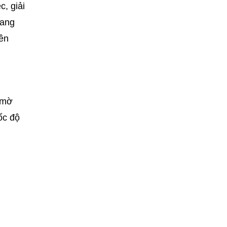
, giải
mang
nên
 mờ
ốc độ