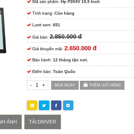
Mã sản phẩm:
Hp P204V 19,5 Inch
Tình trạng:
Còn hàng
Lượt xem:
651
2.850.000 đ
Giá bán:
2.650.000 đ
Giá khuyến mãi:
Bảo hành:
12 tháng tận nơi.
Điểm bán:
Toàn Quốc
-
+
MUA NGAY
THÊM GIỎ HÀNG
NH ẢNH
TẢI DRIVER