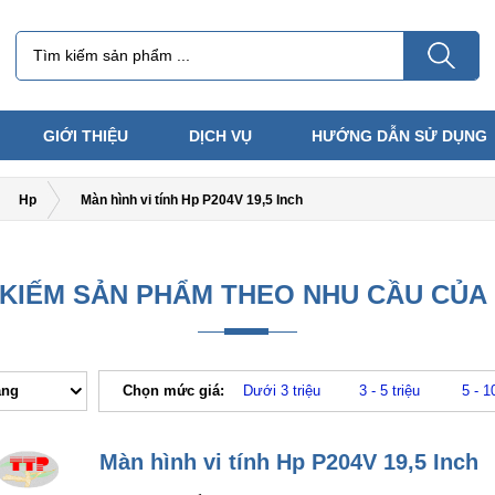
GIỚI THIỆU
DỊCH VỤ
HƯỚNG DẪN SỬ DỤNG
Hp
Màn hình vi tính Hp P204V 19,5 Inch
 KIẾM SẢN PHẨM THEO NHU CẦU CỦA
ăng
Chọn mức giá:
Dưới 3 triệu
3 - 5 triệu
5 - 1
Màn hình vi tính Hp P204V 19,5 Inch