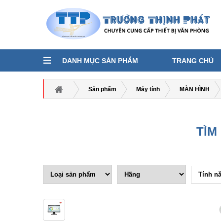
DANH MỤC SẢN PHẨM
TRANG CHỦ
Sản phẩm
Máy tính
MÀN HÌNH
TÌM
Tính n