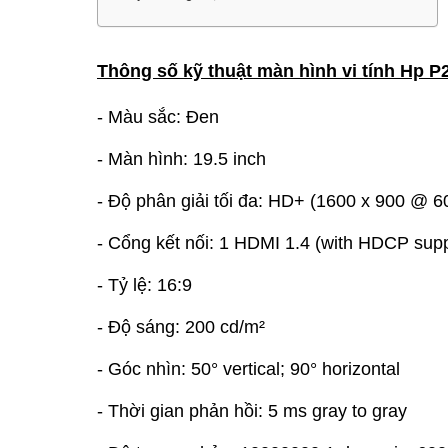
Thông số kỹ thuật màn hình vi tính Hp P
- Màu sắc: Đen
- Màn hình: 19.5 inch
- Độ phân giải tối đa: HD+ (1600 x 900 @ 6
- Cổng kết nối: 1 HDMI 1.4 (with HDCP sup
- Tỷ lệ: 16:9
- Độ sáng: 200 cd/m²
- Góc nhìn: 50° vertical; 90° horizontal
- Thời gian phản hồi: 5 ms gray to gray