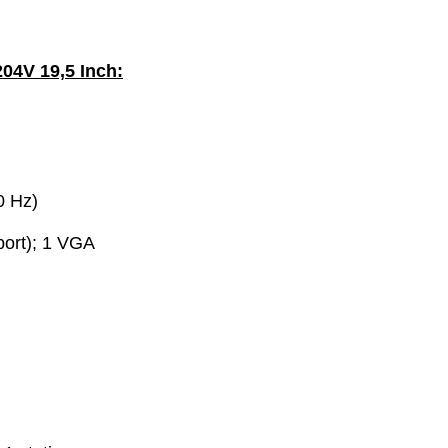
204V 19,5 Inch:
0 Hz)
port); 1 VGA