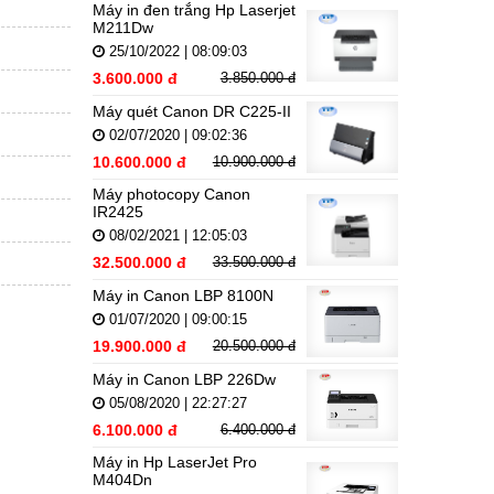
Máy in đen trắng Hp Laserjet
M211Dw
25/10/2022 | 08:09:03
3.600.000 đ
3.850.000 đ
Máy quét Canon DR C225-II
02/07/2020 | 09:02:36
10.600.000 đ
10.900.000 đ
Máy photocopy Canon
IR2425
08/02/2021 | 12:05:03
32.500.000 đ
33.500.000 đ
Máy in Canon LBP 8100N
01/07/2020 | 09:00:15
19.900.000 đ
20.500.000 đ
Máy in Canon LBP 226Dw
05/08/2020 | 22:27:27
6.100.000 đ
6.400.000 đ
Máy in Hp LaserJet Pro
M404Dn