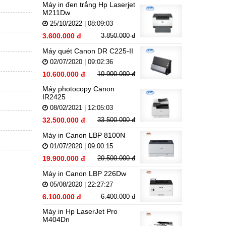
Máy in đen trắng Hp Laserjet
M211Dw
25/10/2022 | 08:09:03
3.600.000 đ
3.850.000 đ
Máy quét Canon DR C225-II
02/07/2020 | 09:02:36
10.600.000 đ
10.900.000 đ
Máy photocopy Canon
IR2425
08/02/2021 | 12:05:03
32.500.000 đ
33.500.000 đ
Máy in Canon LBP 8100N
01/07/2020 | 09:00:15
19.900.000 đ
20.500.000 đ
Máy in Canon LBP 226Dw
05/08/2020 | 22:27:27
6.100.000 đ
6.400.000 đ
Máy in Hp LaserJet Pro
M404Dn