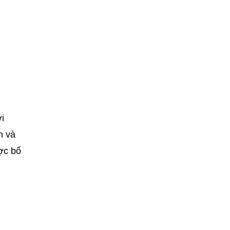
i
n và
ợc bố