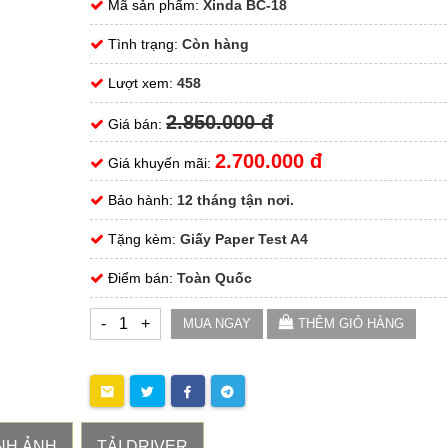
Mã sản phẩm:
Xinda BC-18
Tình trạng:
Còn hàng
Lượt xem:
458
2.850.000 đ
Giá bán:
2.700.000 đ
Giá khuyến mãi:
Bảo hành:
12 tháng tận nơi.
Tặng kèm:
Giấy Paper Test A4
Điểm bán:
Toàn Quốc
-
+
MUA NGAY
THÊM GIỎ HÀNG
NH ẢNH
TẢI DRIVER