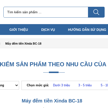
GIỚI THIỆU
DỊCH VỤ
HƯỚNG DẪN SỬ DỤNG
Máy đếm tiền Xinda BC-18
 KIẾM SẢN PHẨM THEO NHU CẦU CỦA
ăng
Chọn mức giá:
Dưới 3 triệu
3 - 5 triệu
5 - 1
Máy đếm tiền Xinda BC-18