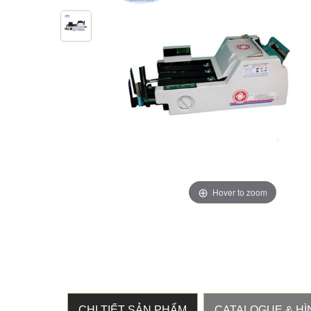
Hover to zoom
CHI TIẾT SẢN PHẨM
CATALOGUE & HÌ