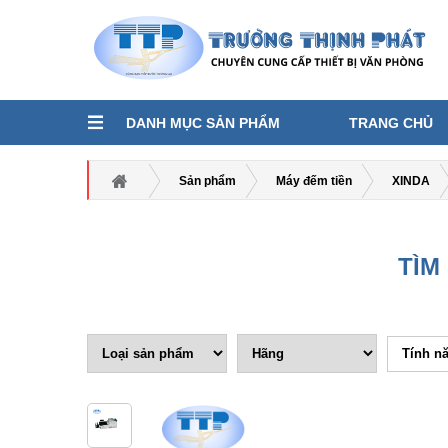
DANH MỤC SẢN PHẨM
TRANG CHỦ
Sản phẩm
Máy đếm tiền
XINDA
TÌM
Tính n