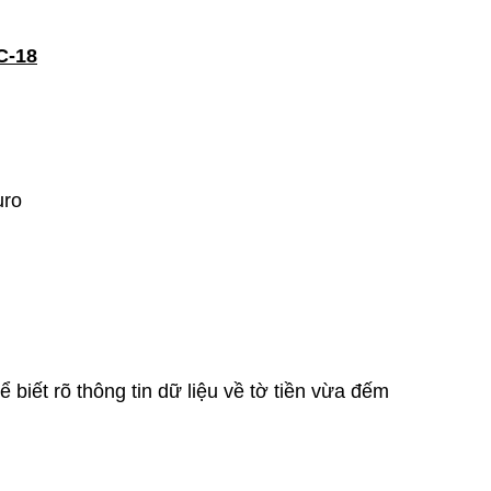
C-18
uro
 biết rõ thông tin dữ liệu về tờ tiền vừa đếm