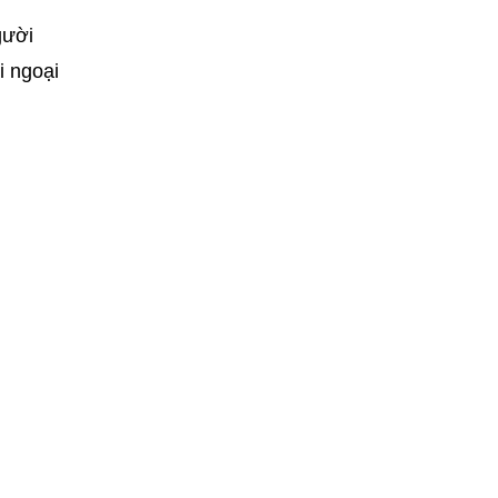
gười
i ngoại