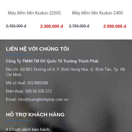
Máy đếm tiền Xiudun-2250C
Máy đếm tiền Xiudun-2400
2.450.000 đ
2.300.000 đ
2.750.000 đ
2.500.000 đ
LIÊN HỆ VỚI CHÚNG TÔI
Công Ty TNHH TM DV Quốc Tế Trường Thịnh Phát
Địa chỉ: 42/39/1 Đường số 9, P. Bình Hưng Hòa, Q. Bình Tân, Tp. Hồ
Chí Minh.
Mã số thuế: 0313983189
Điện thoại: 028.66.535.272
Email: info@truongthinhphat.com.vn
HỖ TRỢ KHÁCH HÀNG
Chính sách bảo hành