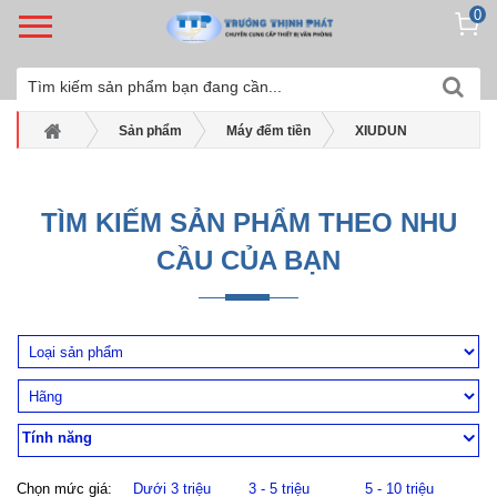
0
Sản phẩm
Máy đếm tiền
XIUDUN
Máy đếm tiền Xiudun-2118
TÌM KIẾM SẢN PHẨM THEO NHU
CẦU CỦA BẠN
Tính năng
Chọn mức giá:
Dưới 3 triệu
3 - 5 triệu
5 - 10 triệu