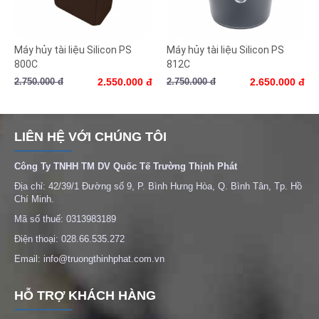
Máy hủy tài liệu Silicon PS
Máy hủy tài liệu Silicon PS
800C
812C
2.750.000 đ
2.550.000 đ
2.750.000 đ
2.650.000 đ
LIÊN HỆ VỚI CHÚNG TÔI
Công Ty TNHH TM DV Quốc Tế Trường Thịnh Phát
Địa chỉ: 42/39/1 Đường số 9, P. Bình Hưng Hòa, Q. Bình Tân, Tp. Hồ
Chí Minh.
Mã số thuế: 0313983189
Điện thoại: 028.66.535.272
Email: info@truongthinhphat.com.vn
HỖ TRỢ KHÁCH HÀNG