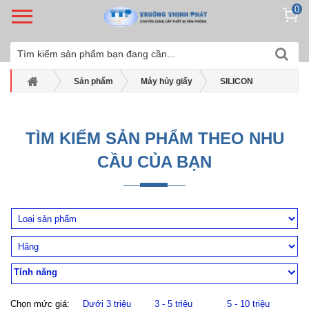
0
Sản phẩm
Máy hủy giấy
SILICON
Máy hủy tài liệu Silicon PS-620C
TÌM KIẾM SẢN PHẨM THEO NHU
CẦU CỦA BẠN
Tính năng
Chọn mức giá:
Dưới 3 triệu
3 - 5 triệu
5 - 10 triệu