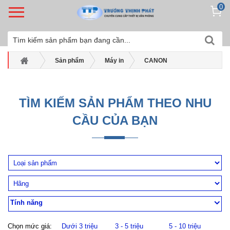
0
Sản phẩm
Máy in
CANON
Máy in trắng đen Canon
Máy in Canon LBP 2900
TÌM KIẾM SẢN PHẨM THEO NHU
CẦU CỦA BẠN
Tính năng
Chọn mức giá:
Dưới 3 triệu
3 - 5 triệu
5 - 10 triệu