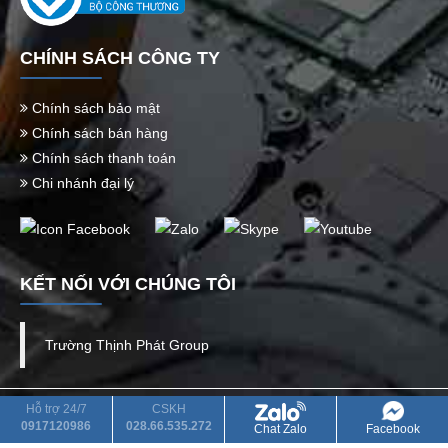
CHÍNH SÁCH CÔNG TY
Chính sách bảo mật
Chính sách bán hàng
Chính sách thanh toán
Chi nhánh đại lý
KẾT NỐI VỚI CHÚNG TÔI
Trường Thịnh Phát Group
CÔNG TY TNHH TM DV QUỐC TẾ TRƯỜNG THỊNH PHÁT
Hỗ trợ 24/7
CSKH
0917120986
028.66.535.272
Chat Zalo
Facebook
Mã số thuế: 0313983189 cấp bởi Sở Kế Hoạch Và Đầu Tư Tp.