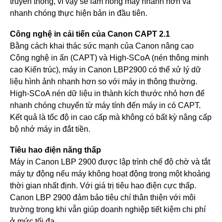
truyền thống, vì vậy sẽ làm nóng máy nhanh hơn và
nhanh chóng thực hiện bản in đầu tiên.
Công nghệ in cải tiến của Canon CAPT 2.1
Bằng cách khai thác sức mạnh của Canon nâng cao
Công nghệ in ấn (CAPT) và High-SCoA (nén thông minh
cao Kiến trúc), máy in Canon LBP2900 có thể xử lý dữ
liệu hình ảnh nhanh hơn so với máy in thông thường.
High-SCoA nén dữ liệu in thành kích thước nhỏ hơn để
nhanh chóng chuyển từ máy tính đến máy in có CAPT.
Kết quả là tốc độ in cao cấp mà không có bất kỳ nâng cấp
bộ nhớ máy in đắt tiền.
Tiêu hao điện năng thấp
Máy in Canon LBP 2900 được lập trình chế độ chờ và tắt
máy tự động nếu máy không hoạt động trong một khoảng
thời gian nhất định. Với giá trị tiêu hao điện cực thấp.
Canon LBP 2900 đảm bảo tiêu chí thân thiện với môi
trường trong khi vẫn giúp doanh nghiệp tiết kiệm chi phí
ở mức tối đa.