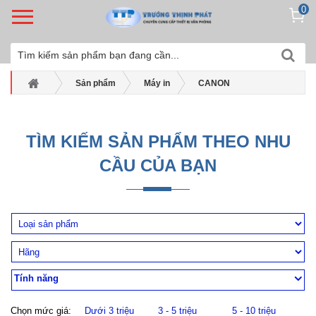
0
Sản phẩm
Máy in
CANON
Máy in màu Canon
Máy in Canon LBP623Cdw
TÌM KIẾM SẢN PHẨM THEO NHU
CẦU CỦA BẠN
Tính năng
Chọn mức giá:
Dưới 3 triệu
3 - 5 triệu
5 - 10 triệu