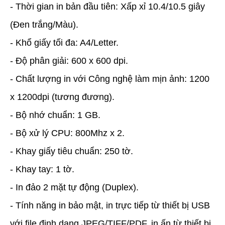
- Thời gian in bản đầu tiên: Xấp xỉ 10.4/10.5 giây
(Đen trắng/Màu).
- Khổ giấy tối đa: A4/Letter.
- Độ phân giải: 600 x 600 dpi.
- Chất lượng in với Công nghệ làm mịn ảnh: 1200
x 1200dpi (tương đương).
- Bộ nhớ chuẩn: 1 GB.
- Bộ xử lý CPU: 800Mhz x 2.
- Khay giấy tiêu chuẩn: 250 tờ.
- Khay tay: 1 tờ.
- In đảo 2 mặt tự động (Duplex).
- Tính năng in bảo mật, in trực tiếp từ thiết bị USB
với file định dạng JPEG/TIFF/PDF, in ấn từ thiết bị