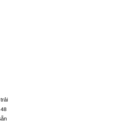
trải
 48
sẵn