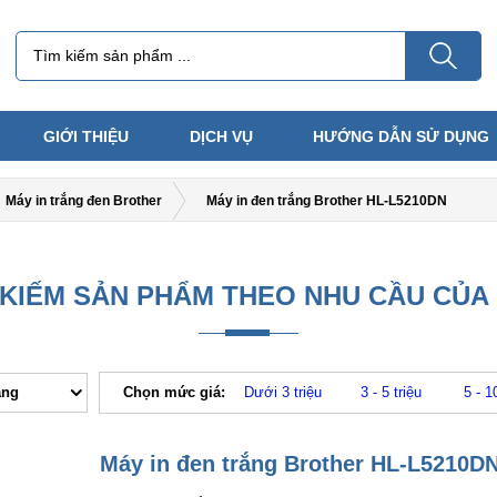
GIỚI THIỆU
DỊCH VỤ
HƯỚNG DẪN SỬ DỤNG
Máy in trắng đen Brother
Máy in đen trắng Brother HL-L5210DN
 KIẾM SẢN PHẨM THEO NHU CẦU CỦA
ăng
Chọn mức giá:
Dưới 3 triệu
3 - 5 triệu
5 - 1
Máy in đen trắng Brother HL-L5210D