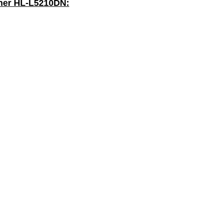
ther HL-L5210DN: