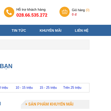
Hỗ trợ khách hàng
Giỏ hàng
(
0
)
028.66.535.272
0 đ
TIN TỨC
KHUYẾN MÃI
LIÊN HỆ
 BẠN
0 triệu
10 - 15 triệu
15 - 25 triệu
Trên 25 triệu
N
SẢN PHẨM KHUYẾN MÃI