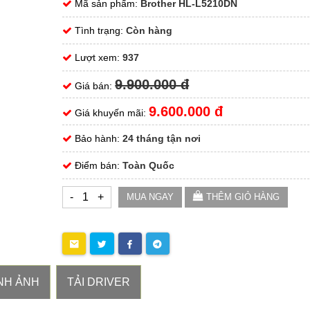
Mã sản phẩm:
Brother HL-L5210DN
Tình trạng:
Còn hàng
Lượt xem:
937
9.900.000 đ
Giá bán:
9.600.000 đ
Giá khuyến mãi:
Bảo hành:
24 tháng tận nơi
Điểm bán:
Toàn Quốc
-
+
MUA NGAY
THÊM GIỎ HÀNG
NH ẢNH
TẢI DRIVER