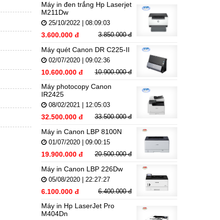
Máy in đen trắng Hp Laserjet
M211Dw
25/10/2022 | 08:09:03
3.600.000 đ
3.850.000 đ
Máy quét Canon DR C225-II
02/07/2020 | 09:02:36
10.600.000 đ
10.900.000 đ
Máy photocopy Canon
IR2425
08/02/2021 | 12:05:03
32.500.000 đ
33.500.000 đ
Máy in Canon LBP 8100N
01/07/2020 | 09:00:15
19.900.000 đ
20.500.000 đ
Máy in Canon LBP 226Dw
05/08/2020 | 22:27:27
6.100.000 đ
6.400.000 đ
Máy in Hp LaserJet Pro
M404Dn