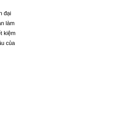
n đại
an làm
ết kiệm
ầu của