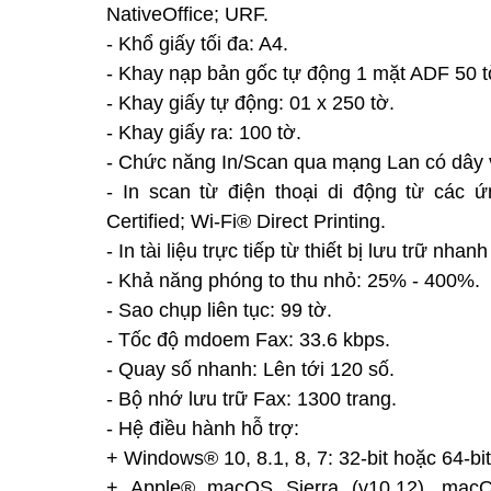
NativeOffice; URF.
- Khổ giấy tối đa: A4.
- Khay nạp bản gốc tự động 1 mặt ADF 50 t
- Khay giấy tự động: 01 x 250 tờ.
- Khay giấy ra: 100 tờ.
- Chức năng In/Scan qua mạng Lan có dây 
- In scan từ điện thoại di động từ các 
Certified; Wi-Fi® Direct Printing.
- In tài liệu trực tiếp từ thiết bị lưu trữ nha
- Khả năng phóng to thu nhỏ: 25% - 400%.
- Sao chụp liên tục: 99 tờ.
- Tốc độ mdoem Fax: 33.6 kbps.
- Quay số nhanh: Lên tới 120 số.
- Bộ nhớ lưu trữ Fax: 1300 trang.
- Hệ điều hành hỗ trợ:
+ Windows® 10, 8.1, 8, 7: 32-bit hoặc 64-bit
+ Apple® macOS Sierra (v10.12), macO