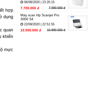
06/08/2020 | 23:20:15
7.700.000 đ
7.990.000 đ
kết hợp
Máy scan Hp Scanjet Pro
sử dụng
3000 S4
22/09/2020 | 22:51:55
ực quan
10.500.000 đ
10.890.000 đ
u khiển
bộ mực