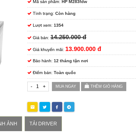
Mã sản phẩm:
HP M283fdw
Tình trạng:
Còn hàng
Lượt xem:
1354
14.250.000 đ
Giá bán:
13.900.000 đ
Giá khuyến mãi:
Bảo hành:
12 tháng tận nơi
Điểm bán:
Toàn quốc
-
+
MUA NGAY
THÊM GIỎ HÀNG
NH ẢNH
TẢI DRIVER