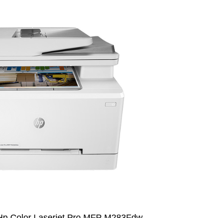
Hp Color Laserjet Pro MFP M283Fdw