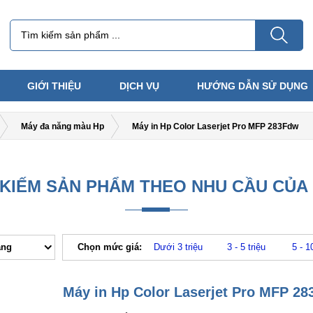
GIỚI THIỆU
DỊCH VỤ
HƯỚNG DẪN SỬ DỤNG
Máy đa năng màu Hp
Máy in Hp Color Laserjet Pro MFP 283Fdw
 KIẾM SẢN PHẨM THEO NHU CẦU CỦA
ăng
Chọn mức giá:
Dưới 3 triệu
3 - 5 triệu
5 - 1
Máy in Hp Color Laserjet Pro MFP 2