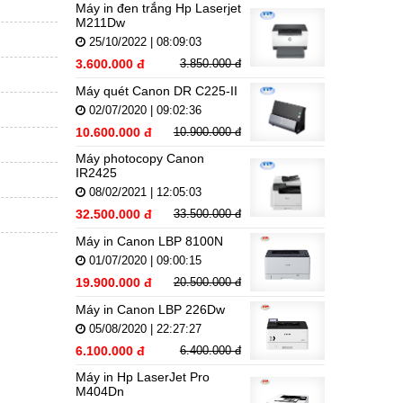
Máy in đen trắng Hp Laserjet
M211Dw
25/10/2022 | 08:09:03
3.600.000 đ
3.850.000 đ
Máy quét Canon DR C225-II
02/07/2020 | 09:02:36
10.600.000 đ
10.900.000 đ
Máy photocopy Canon
IR2425
08/02/2021 | 12:05:03
32.500.000 đ
33.500.000 đ
Máy in Canon LBP 8100N
01/07/2020 | 09:00:15
19.900.000 đ
20.500.000 đ
Máy in Canon LBP 226Dw
05/08/2020 | 22:27:27
6.100.000 đ
6.400.000 đ
Máy in Hp LaserJet Pro
M404Dn