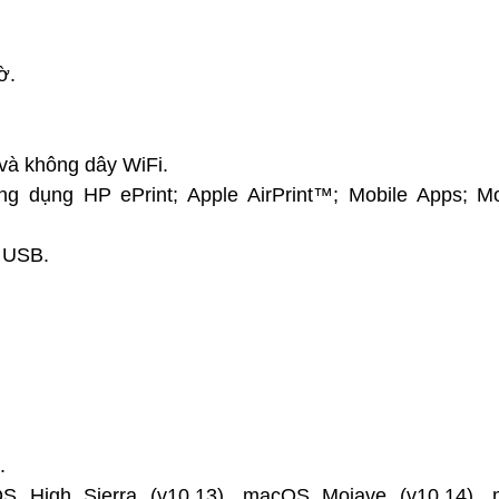
ờ.
và không dây WiFi.
ứng dụng HP ePrint; Apple AirPrint™; Mobile Apps; 
nh USB.
.
S High Sierra (v10.13), macOS Mojave (v10.14),