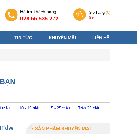
Hỗ trợ khách hàng
Giỏ hàng
(
0
)
028.66.535.272
0 đ
TIN TỨC
KHUYẾN MÃI
LIÊN HỆ
 BẠN
0 triệu
10 - 15 triệu
15 - 25 triệu
Trên 25 triệu
83Fdw
SẢN PHẨM KHUYẾN MÃI