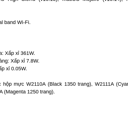
al band Wi-Fi.
đa: Xấp xỉ 361W.
sàng: Xấp xỉ 7.8W.
Xấp xỉ 0.05W.
 hộp mực W2110A (Black 1350 trang), W2111A (Cya
A (Magenta 1250 trang).