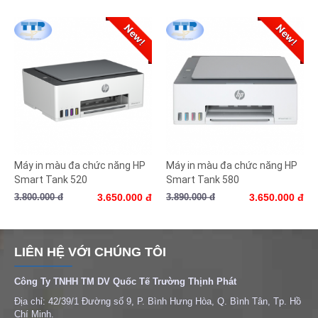
Máy in màu đa chức năng HP
Máy in màu đa chức năng HP
Smart Tank 520
Smart Tank 580
3.800.000 đ
3.650.000 đ
3.890.000 đ
3.650.000 đ
LIÊN HỆ VỚI CHÚNG TÔI
Công Ty TNHH TM DV Quốc Tế Trường Thịnh Phát
Địa chỉ: 42/39/1 Đường số 9, P. Bình Hưng Hòa, Q. Bình Tân, Tp. Hồ
Chí Minh.