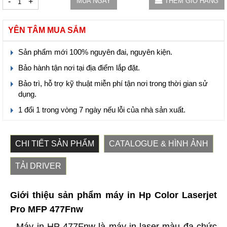
-
+
MUA NGAY
THÊM GIỎ HÀNG
YÊN TÂM MUA SẮM
Sản phẩm mới 100% nguyên đai, nguyên kiện.
Bảo hành tận nơi tại địa điểm lắp đặt.
Bảo trì, hỗ trợ kỹ thuật miễn phí tận nơi trong thời gian sử
dụng.
1 đổi 1 trong vòng 7 ngày nếu lỗi của nhà sản xuất.
CHI TIẾT SẢN PHẨM
CATALOGUE & HÌNH ẢNH
TẢI DRIVER
Giới thiệu sản phẩm máy in Hp Color Laserjet
Pro MFP 477Fnw
- Máy in HP 477Fnw là máy in laser màu đa chức