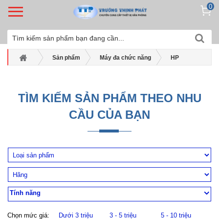
0
Sản phẩm
Máy đa chức năng
HP
Máy đa năng màu Hp
Máy in Hp Color Laserjet Pro MFP 477Fnw
TÌM KIẾM SẢN PHẨM THEO NHU
CẦU CỦA BẠN
Tính năng
Chọn mức giá:
Dưới 3 triệu
3 - 5 triệu
5 - 10 triệu