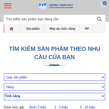
0
Sản phẩm
Máy đa chức năng
HP
Máy đa năng màu Hp
Máy in Hp Color Laserjet Pro MFP 479Fnw
TÌM KIẾM SẢN PHẨM THEO NHU
CẦU CỦA BẠN
Tính năng
Chọn mức giá:
Dưới 3 triệu
3 - 5 triệu
5 - 10 triệu