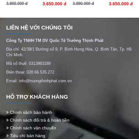
3.800.000 đ
3.650.000 đ
3.890.000 đ
3.650.000 đ
LIÊN HỆ VỚI CHÚNG TÔI
Công Ty TNHH TM DV Quốc Tế Trường Thịnh Phát
Địa chỉ: 42/39/1 Đường số 9, P. Bình Hưng Hòa, Q. Bình Tân, Tp. Hồ
Chí Minh.
Mã số thuế: 0313983189
Điện thoại: 028.66.535.272
Email: info@truongthinhphat.com.vn
HỖ TRỢ KHÁCH HÀNG
Chính sách bảo hành
Chính sách đổi trả & hoàn tiền
Chính sách vận chuyển
Tiêu chí bán hàng