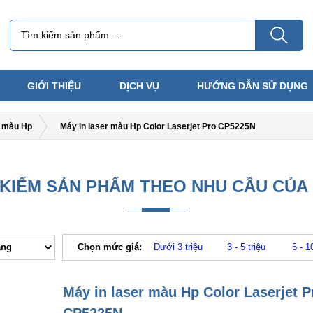
GIỚI THIỆU
DỊCH VỤ
HƯỚNG DẪN SỬ DỤNG
n màu Hp
Máy in laser màu Hp Color Laserjet Pro CP5225N
 KIẾM SẢN PHẨM THEO NHU CẦU CỦA
ăng
Chọn mức giá:
Dưới 3 triệu
3 - 5 triệu
5 - 1
Máy in laser màu Hp Color Laserjet P