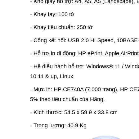
- Khổ giấy hỗ trợ: A4, A5, A5 (Landscape), B
- Khay tay: 100 tờ
- Khay tiêu chuẩn: 250 tờ
- Cổng kết nối: USB 2.0 Hi-Speed, 10BA
- Hỗ trợ in di động: HP ePrint, Apple AirPri
- Hệ điều hành hỗ trợ: Windows® 11 / Win
10.11 & up, Linux
- Mực in: HP CE740A (7.000 trang), HP C
5% theo tiêu chuẩn của Hãng.
- Kích thước: 54.5 x 59.9 x 33.8 cm
- Trọng lượng: 40.9 Kg