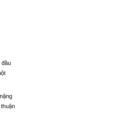
n đầu
một
 nặng
 thuận