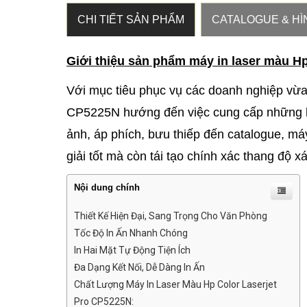
CHI TIẾT SẢN PHẨM
CATALOGUE & HÌ
Giới thiệu sản phẩm máy in laser màu H
Với mục tiêu phục vụ các doanh nghiệp vừ
CP5225N hướng đến việc cung cấp những bả
ảnh, áp phích, bưu thiếp đến catalogue, má
giải tốt mà còn tái tạo chính xác thang độ 
Nội dung chính
Thiết Kế Hiện Đại, Sang Trọng Cho Văn Phòng
Tốc Độ In Ấn Nhanh Chóng
In Hai Mặt Tự Động Tiện Ích
Đa Dạng Kết Nối, Dễ Dàng In Ấn
Chất Lượng Máy In Laser Màu Hp Color Laserjet
Pro CP5225N: