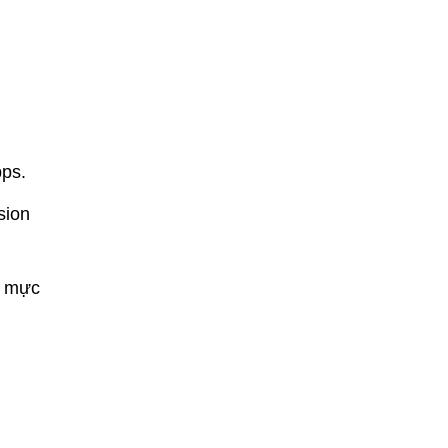
pps.
sion
ủ mực