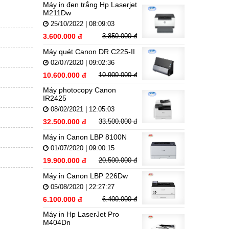
Máy in đen trắng Hp Laserjet
M211Dw
25/10/2022 | 08:09:03
3.600.000 đ
3.850.000 đ
Máy quét Canon DR C225-II
02/07/2020 | 09:02:36
10.600.000 đ
10.900.000 đ
Máy photocopy Canon
IR2425
08/02/2021 | 12:05:03
32.500.000 đ
33.500.000 đ
Máy in Canon LBP 8100N
01/07/2020 | 09:00:15
19.900.000 đ
20.500.000 đ
Máy in Canon LBP 226Dw
05/08/2020 | 22:27:27
6.100.000 đ
6.400.000 đ
Máy in Hp LaserJet Pro
M404Dn