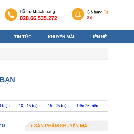
Hỗ trợ khách hàng
Giỏ hàng
(
0
)
028.66.535.272
0 đ
TIN TỨC
KHUYẾN MÃI
LIÊN HỆ
 BẠN
0 triệu
10 - 15 triệu
15 - 25 triệu
Trên 25 triệu
ro
SẢN PHẨM KHUYẾN MÃI