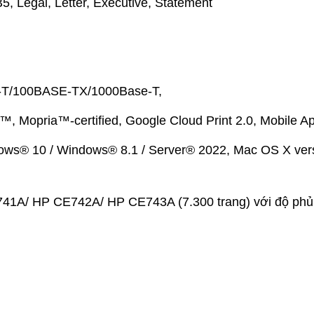
5, Legal, Letter, Executive, Statement
SE-T/100BASE-TX/1000Base-T,
nt™, Mopria™-certified, Google Cloud Print 2.0, Mobile A
dows® 10 / Windows® 8.1 / Server® 2022, Mac OS X ver
E741A/ HP CE742A/ HP CE743A (7.300 trang) với độ ph