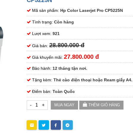
CP5225N
Mã sản phẩm:
Hp Color Laserjet Pro CP5225N
Tình trạng:
Còn hàng
Lượt xem:
921
28.800.000 đ
Giá bán:
27.800.000 đ
Giá khuyến mãi:
Bảo hành:
12 tháng tận nơi.
Tặng kèm:
Thẻ cào điện thoại hoặc Ream giấy A4.
Điểm bán:
Toàn Quốc
-
+
MUA NGAY
THÊM GIỎ HÀNG