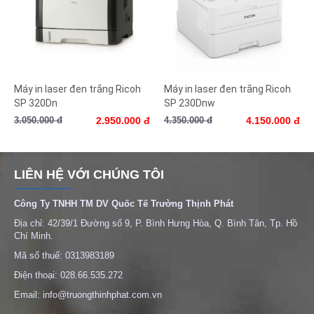
Máy in laser đen trắng Ricoh
Máy in laser đen trắng Ricoh
SP 320Dn
SP 230Dnw
3.050.000 đ
2.950.000 đ
4.350.000 đ
4.150.000 đ
LIÊN HỆ VỚI CHÚNG TÔI
Công Ty TNHH TM DV Quốc Tế Trường Thịnh Phát
Địa chỉ: 42/39/1 Đường số 9, P. Bình Hưng Hòa, Q. Bình Tân, Tp. Hồ
Chí Minh.
Mã số thuế: 0313983189
Điện thoại: 028.66.535.272
Email: info@truongthinhphat.com.vn