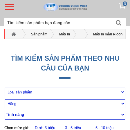
0
Sản phẩm
Máy in
Máy in màu Ricoh
Máy in laser màu Ricoh SP C261DNw
TÌM KIẾM SẢN PHẨM THEO NHU
CẦU CỦA BẠN
Tính năng
Chọn mức giá:
Dưới 3 triệu
3 - 5 triệu
5 - 10 triệu