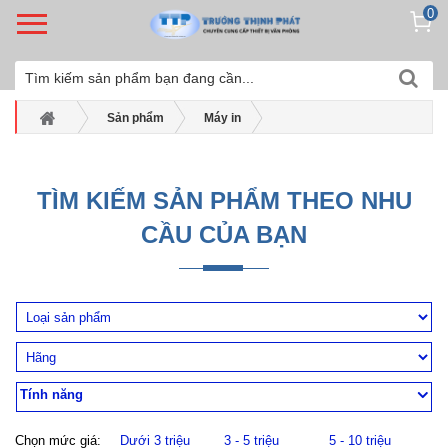
0
Sản phẩm
Máy in
Máy in trắng đen Ricoh
Máy in laser Ricoh SP 6430DN
TÌM KIẾM SẢN PHẨM THEO NHU
CẦU CỦA BẠN
Tính năng
Chọn mức giá:
Dưới 3 triệu
3 - 5 triệu
5 - 10 triệu