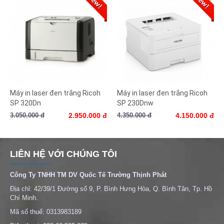
Máy in laser đen trắng Ricoh
Máy in laser đen trắng Ricoh
SP 320Dn
SP 230Dnw
3.050.000 đ
2.950.000 đ
4.350.000 đ
4.150.000 đ
LIÊN HỆ VỚI CHÚNG TÔI
Công Ty TNHH TM DV Quốc Tế Trường Thịnh Phát
Địa chỉ: 42/39/1 Đường số 9, P. Bình Hưng Hòa, Q. Bình Tân, Tp. Hồ
Chí Minh.
Mã số thuế: 0313983189