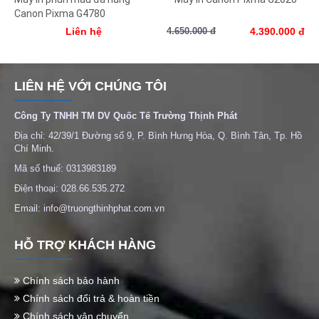
Canon Pixma G4780
Liên hệ
4.650.000 đ
4.390.000 đ
LIÊN HỆ VỚI CHÚNG TÔI
Công Ty TNHH TM DV Quốc Tế Trường Thịnh Phát
Địa chỉ: 42/39/1 Đường số 9, P. Bình Hưng Hòa, Q. Bình Tân, Tp. Hồ
Chí Minh.
Mã số thuế: 0313983189
Điện thoại: 028.66.535.272
Email: info@truongthinhphat.com.vn
HỖ TRỢ KHÁCH HÀNG
Chính sách bảo hành
Chính sách đổi trả & hoàn tiền
Chính sách vận chuyển