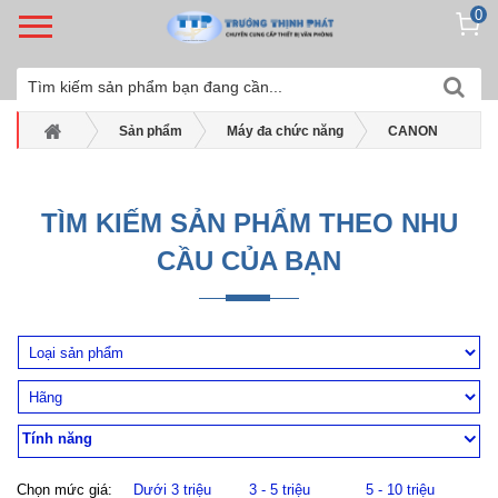
0
Sản phẩm
Máy đa chức năng
CANON
Máy đa năng màu Canon
Máy in màu đa chức năng Canon MF 756Cx
TÌM KIẾM SẢN PHẨM THEO NHU
CẦU CỦA BẠN
Tính năng
Chọn mức giá:
Dưới 3 triệu
3 - 5 triệu
5 - 10 triệu