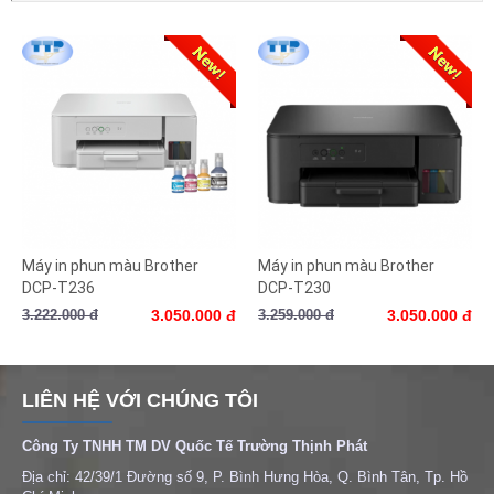
Máy in phun màu Brother
Máy in phun màu Brother
DCP-T236
DCP-T230
3.222.000 đ
3.050.000 đ
3.259.000 đ
3.050.000 đ
LIÊN HỆ VỚI CHÚNG TÔI
Công Ty TNHH TM DV Quốc Tế Trường Thịnh Phát
Địa chỉ: 42/39/1 Đường số 9, P. Bình Hưng Hòa, Q. Bình Tân, Tp. Hồ