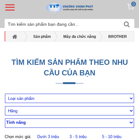
0
Sản phẩm
Máy đa chức năng
BROTHER
Máy đa năng màu Brother
Máy in phun màu Brother DCP-T530DW
TÌM KIẾM SẢN PHẨM THEO NHU
CẦU CỦA BẠN
Tính năng
Chọn mức giá:
Dưới 3 triệu
3 - 5 triệu
5 - 10 triệu