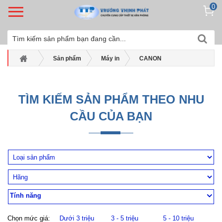
0
Sản phẩm
Máy in
CANON
Máy in màu Canon
Máy in phun màu Canon Pixma G5070
TÌM KIẾM SẢN PHẨM THEO NHU
CẦU CỦA BẠN
Tính năng
Chọn mức giá:
Dưới 3 triệu
3 - 5 triệu
5 - 10 triệu