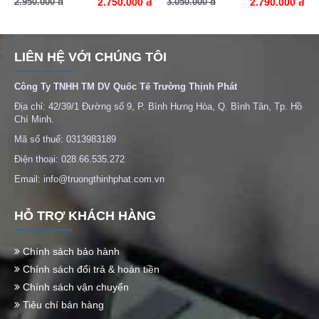
2.950.000 đ
2.750.000 đ
3.050.000 đ
2.790.000 đ
LIÊN HỆ VỚI CHÚNG TÔI
Công Ty TNHH TM DV Quốc Tế Trường Thịnh Phát
Địa chỉ: 42/39/1 Đường số 9, P. Bình Hưng Hòa, Q. Bình Tân, Tp. Hồ
Chí Minh.
Mã số thuế: 0313983189
Điện thoại: 028.66.535.272
Email: info@truongthinhphat.com.vn
HỖ TRỢ KHÁCH HÀNG
Chính sách bảo hành
Chính sách đổi trả & hoàn tiền
Chính sách vận chuyển
Tiêu chí bán hàng