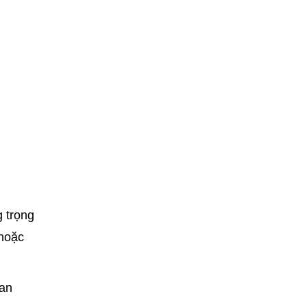
 trọng
 hoặc
uan