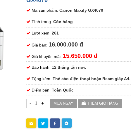
GX4070
Mã sản phẩm:
Canon Maxify GX4070
Tình trạng:
Còn hàng
Lượt xem:
261
16.000.000 đ
Giá bán:
15.650.000 đ
Giá khuyến mãi:
Bảo hành:
12 tháng tận nơi.
Tặng kèm:
Thẻ cào điện thoại hoặc Ream giấy A4.
Điểm bán:
Toàn Quốc
-
+
MUA NGAY
THÊM GIỎ HÀNG