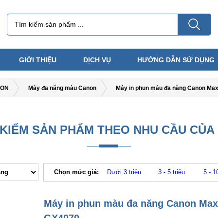
GIỚI THIỆU
DỊCH VỤ
HƯỚNG DẪN SỬ DỤNG
ON
Máy đa năng màu Canon
Máy in phun màu đa năng Canon Max
 KIẾM SẢN PHẨM THEO NHU CẦU CỦA
ăng
Chọn mức giá:
Dưới 3 triệu
3 - 5 triệu
5 - 1
Máy in phun màu đa năng Canon Max