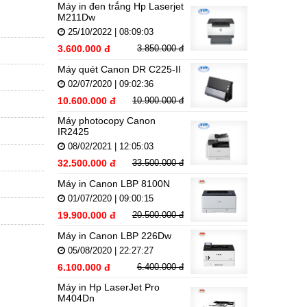
Máy in đen trắng Hp Laserjet
M211Dw
25/10/2022 | 08:09:03
3.600.000 đ
3.850.000 đ
Máy quét Canon DR C225-II
02/07/2020 | 09:02:36
10.600.000 đ
10.900.000 đ
Máy photocopy Canon
IR2425
08/02/2021 | 12:05:03
32.500.000 đ
33.500.000 đ
Máy in Canon LBP 8100N
01/07/2020 | 09:00:15
19.900.000 đ
20.500.000 đ
Máy in Canon LBP 226Dw
05/08/2020 | 22:27:27
6.100.000 đ
6.400.000 đ
Máy in Hp LaserJet Pro
M404Dn