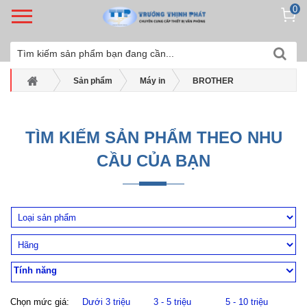
0
Sản phẩm
Máy in
BROTHER
Máy in nhãn Brother
Máy in temp nhãn Brother QL-700
TÌM KIẾM SẢN PHẨM THEO NHU
CẦU CỦA BẠN
Tính năng
Chọn mức giá:
Dưới 3 triệu
3 - 5 triệu
5 - 10 triệu