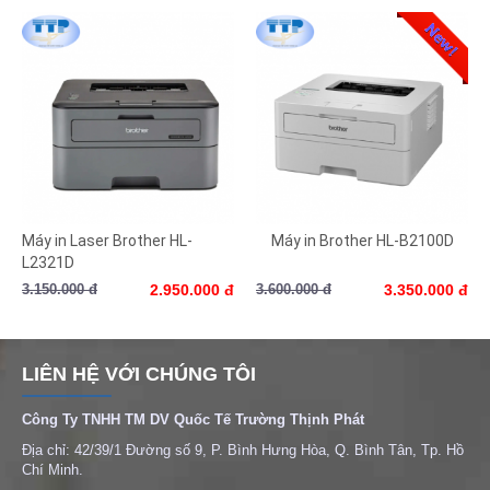
Máy in Laser Brother HL-
Máy in Brother HL-B2100D
L2321D
3.150.000 đ
2.950.000 đ
3.600.000 đ
3.350.000 đ
LIÊN HỆ VỚI CHÚNG TÔI
Công Ty TNHH TM DV Quốc Tế Trường Thịnh Phát
Địa chỉ: 42/39/1 Đường số 9, P. Bình Hưng Hòa, Q. Bình Tân, Tp. Hồ
Chí Minh.