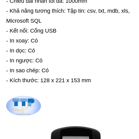
- Chiều dài nhãn tối đa: 1000mm
- Khả năng tương thích: Tập tin: csv, txt, mdb, xls,
Microsoft SQL
- Kết nối: Cổng USB
- In xoay: Có
- In dọc: Có
- In ngược: Có
- In sao chép: Có
- Kích thước: 128 x 221 x 153 mm