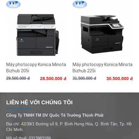
Máy photocopy Konica Minota
Máy photocopy Konica Minota
Bizhub 205i
Bizhub 225i
29.500.000 đ
28.500.000 đ
31.500.000 đ
30.500.000 đ
LIÊN HỆ VỚI CHÚNG TÔI
Công Ty TNHH TM DV Quốc Tế Trường Thịnh Phát
Địa chỉ: 42/39/1 Đường số 9, P. Bình Hưng Hòa, Q. Bình Tân, Tp. Hồ
Chí Minh.
Mã số thuế: 0313983189