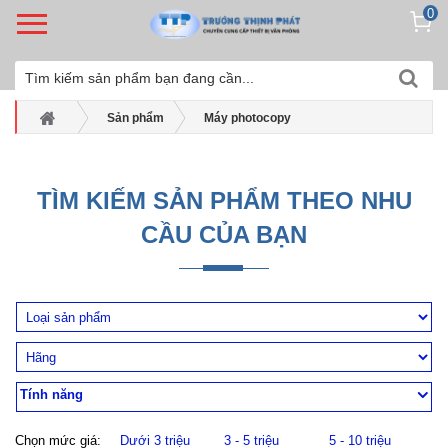
0
Sản phẩm
Máy photocopy
KONICA MINOLTA
Máy photocopy trắng đen Konica
Máy photocopy trắng đen Konica Minolta Bizhub 367
TÌM KIẾM SẢN PHẨM THEO NHU
CẦU CỦA BẠN
Tính năng
Chọn mức giá:
Dưới 3 triệu
3 - 5 triệu
5 - 10 triệu