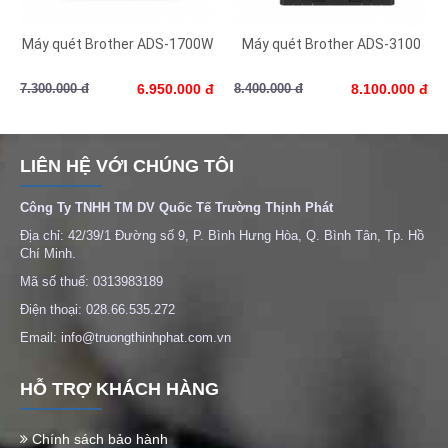
Máy quét Brother ADS-1700W
Máy quét Brother ADS-3100
7.300.000 đ
6.950.000 đ
8.400.000 đ
8.100.000 đ
LIÊN HỆ VỚI CHÚNG TÔI
Công Ty TNHH TM DV Quốc Tế Trường Thịnh Phát
Địa chỉ: 42/39/1 Đường số 9, P. Bình Hưng Hòa, Q. Bình Tân, Tp. Hồ
Chí Minh.
Mã số thuế: 0313983189
Điện thoại: 028.66.535.272
Email: info@truongthinhphat.com.vn
HỖ TRỢ KHÁCH HÀNG
Chính sách bảo hành