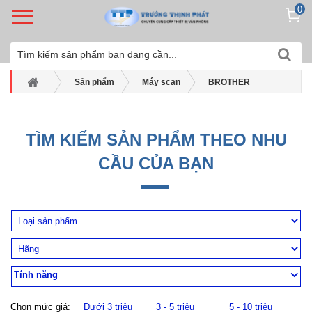
0
Sản phẩm
Máy scan
BROTHER
Máy scan liên tục Brother
Máy quét Brother ADS-4300N
TÌM KIẾM SẢN PHẨM THEO NHU
CẦU CỦA BẠN
Tính năng
Chọn mức giá:
Dưới 3 triệu
3 - 5 triệu
5 - 10 triệu