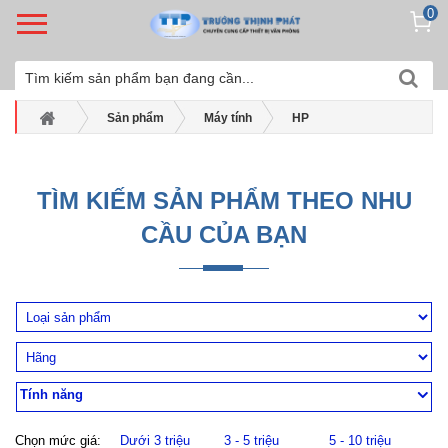
0
Sản phẩm
Máy tính
HP
Máy tính bộ Hp
Máy tính để bàn HP 280 G4 PCI 4LU29PA
TÌM KIẾM SẢN PHẨM THEO NHU
CẦU CỦA BẠN
Tính năng
Chọn mức giá:
Dưới 3 triệu
3 - 5 triệu
5 - 10 triệu