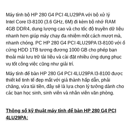
Máy tính bộ HP 280 G4 PCI 4LU29PA với bộ xử lý
Intel Core I3-8100 (3.6 GHz, 6M) đi kèm bộ nhớ RAM
4GB DDR4, dung lượng cao và cho tốc độ truyền dữ liệu
nhanh hơn giúp máy chạy đa nhiệm một cách mượt mà,
nhanh chóng. PC
HP 280 G4 PCI 4LU29PA I3-8100
với ổ
cứng HDD 1TB tương đương 1000 GB cho phép bạn
thoải mái lưu trữ tài liệu và cài đặt nhiều ứng dụng phục
vụ tốt công việc cũng như giải trí.
Máy tính để bàn HP 280 G4 PCI 4LU29PA I3-8100
được
thiết kế tinh tế đẹp mắt với giá thành hấp dẫn, phải
chăng, vừa túi tiền, đây sẽ là lựa chọn lý tưởng dành cho
các bạn học sinh, sinh viên và nhân viên văn phòng.
Thông số kỹ thuật máy tính để bàn HP 280 G4 PCI
4LU29PA: