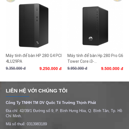
Máy tính để bàn HP 280 G4 PCI
Máy tính để bàn Hp 280 Pro G6
4LU29PA
Tower Core i3-...
9.350.000 đ
9.250.000 đ
9.950.000 đ
9.500.000 đ
LIÊN HỆ VỚI CHÚNG TÔI
Công Ty TNHH TM DV Quốc Tế Trường Thịnh Phát
Địa chỉ: 42/39/1 Đường số 9, P. Bình Hưng Hòa, Q. Bình Tân, Tp. Hồ
Chí Minh.
Mã số thuế: 0313983189