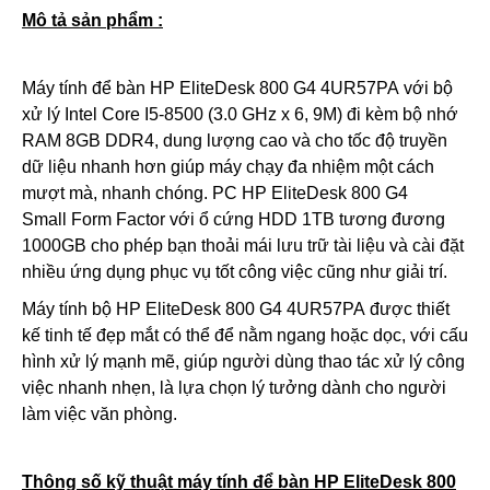
Mô tả sản phẩm :
Máy tính để bàn
HP EliteDesk 800 G4
4UR57PA với bộ
xử lý Intel Core I5-8500 (3.0 GHz x 6, 9M) đi kèm bộ nhớ
RAM 8GB DDR4, dung lượng cao và cho tốc độ truyền
dữ liệu nhanh hơn giúp máy chạy đa nhiệm một cách
mượt mà, nhanh chóng. PC
HP EliteDesk 800 G4
Small
Form Factor
với ổ cứng HDD 1TB tương đương
1000GB cho phép bạn thoải mái lưu trữ tài liệu và cài đặt
nhiều ứng dụng phục vụ tốt công việc cũng như giải trí.
Máy tính bộ HP EliteDesk 800 G4 4UR57PA được thiết
kế tinh tế đẹp mắt có thể để nằm ngang hoặc dọc, với cấu
hình xử lý mạnh mẽ, giúp người dùng thao tác xử lý công
việc nhanh nhẹn, là lựa chọn lý tưởng dành cho người
làm việc văn phòng.
Thông số kỹ thuật
máy tính để bàn HP EliteDesk 800