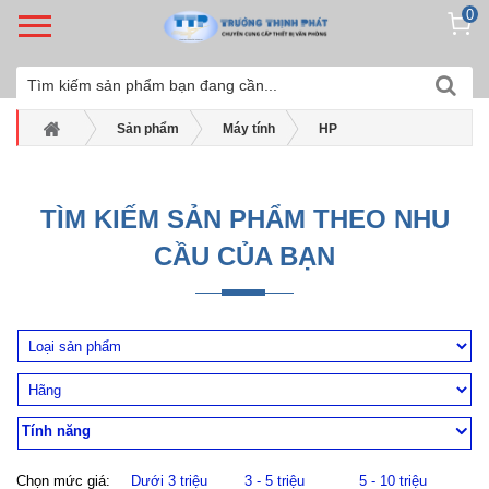
0
Sản phẩm
Máy tính
HP
Máy tính bộ Hp
Máy tính để bàn HP EliteDesk 800 G4 4UR57PA
TÌM KIẾM SẢN PHẨM THEO NHU
CẦU CỦA BẠN
Tính năng
Chọn mức giá:
Dưới 3 triệu
3 - 5 triệu
5 - 10 triệu