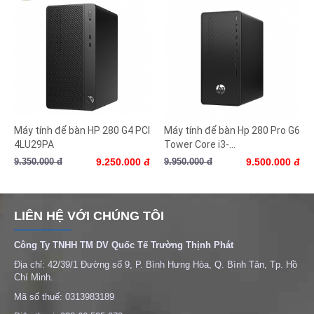
Máy tính để bàn HP 280 G4 PCI
Máy tính để bàn Hp 280 Pro G6
4LU29PA
Tower Core i3-...
9.350.000 đ
9.250.000 đ
9.950.000 đ
9.500.000 đ
LIÊN HỆ VỚI CHÚNG TÔI
Công Ty TNHH TM DV Quốc Tế Trường Thịnh Phát
Địa chỉ: 42/39/1 Đường số 9, P. Bình Hưng Hòa, Q. Bình Tân, Tp. Hồ
Chí Minh.
Mã số thuế: 0313983189