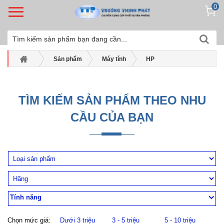
0
Sản phẩm
Máy tính
HP
Máy tính bộ Hp
Máy tính để bàn HP Z2 G8 tower W-1370
TÌM KIẾM SẢN PHẨM THEO NHU
CẦU CỦA BẠN
Tính năng
Chọn mức giá:
Dưới 3 triệu
3 - 5 triệu
5 - 10 triệu