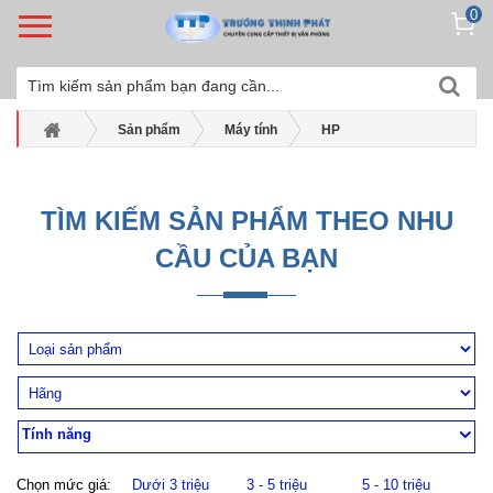
0
Sản phẩm
Máy tính
HP
Máy tính bộ Hp
Máy tính để bàn HP Z4 G4 4HJ20AV W-2225
TÌM KIẾM SẢN PHẨM THEO NHU
CẦU CỦA BẠN
Tính năng
Chọn mức giá:
Dưới 3 triệu
3 - 5 triệu
5 - 10 triệu