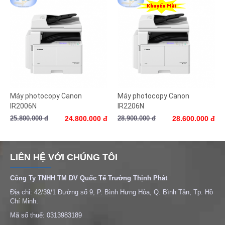
Máy photocopy Canon
Máy photocopy Canon
IR2006N
IR2206N
25.800.000 đ
24.800.000 đ
28.900.000 đ
28.600.000 đ
LIÊN HỆ VỚI CHÚNG TÔI
Công Ty TNHH TM DV Quốc Tế Trường Thịnh Phát
Địa chỉ: 42/39/1 Đường số 9, P. Bình Hưng Hòa, Q. Bình Tân, Tp. Hồ
Chí Minh.
Mã số thuế: 0313983189