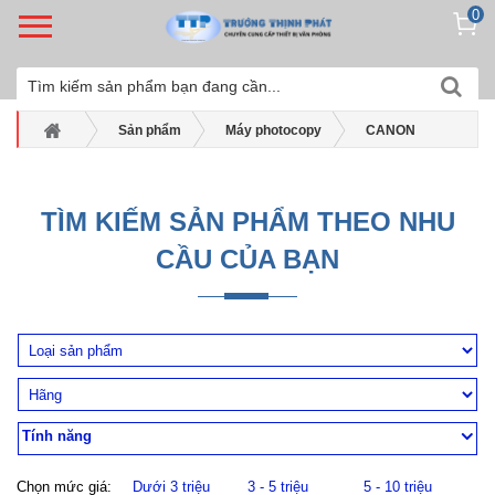
0
Sản phẩm
Máy photocopy
CANON
Máy photocopy trắng đen Canon
Máy photocopy Canon IR2645i
TÌM KIẾM SẢN PHẨM THEO NHU
CẦU CỦA BẠN
Tính năng
Chọn mức giá:
Dưới 3 triệu
3 - 5 triệu
5 - 10 triệu