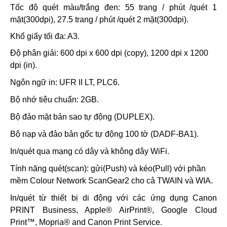
Tốc độ quét màu/trắng đen: 55 trang / phút /quét 1
mặt(300dpi), 27.5 trang / phút /quét 2 mặt(300dpi).
Khổ giấy tối đa: A3.
Độ phân giải: 600 dpi x 600 dpi (copy), 1200 dpi x 1200
dpi (in).
Ngôn ngữ in: UFR II LT, PLC6.
Bộ nhớ tiêu chuẩn: 2GB.
Bộ đảo mặt bản sao tự động (DUPLEX).
Bộ nạp và đảo bản gốc tự động 100 tờ (DADF-BA1).
In/quét qua mạng có dây và không dây WiFi.
Tính năng quét(scan): gửi(Push) và kéo(Pull) với phần
mềm Colour Network ScanGear2 cho cả TWAIN và WIA.
In/quét từ thiết bị di động với các ứng dụng Canon
PRINT Business, Apple® AirPrint®, Google Cloud
Print™, Mopria® and Canon Print Service.