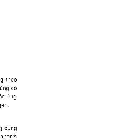
g theo
dùng có
các ứng
-in.
ng dụng
anon's