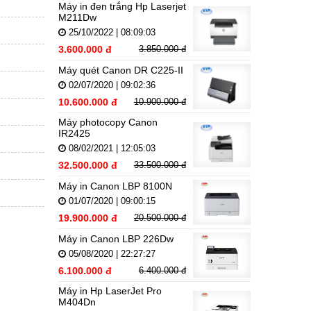
Máy in đen trắng Hp Laserjet
M211Dw
25/10/2022 | 08:09:03
3.600.000 đ
3.850.000 đ
Máy quét Canon DR C225-II
02/07/2020 | 09:02:36
10.600.000 đ
10.900.000 đ
Máy photocopy Canon
IR2425
08/02/2021 | 12:05:03
32.500.000 đ
33.500.000 đ
Máy in Canon LBP 8100N
01/07/2020 | 09:00:15
19.900.000 đ
20.500.000 đ
Máy in Canon LBP 226Dw
05/08/2020 | 22:27:27
6.100.000 đ
6.400.000 đ
Máy in Hp LaserJet Pro
M404Dn