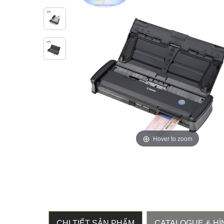
Hover to zoom
CHI TIẾT SẢN PHẨM
CATALOGUE & HÌ