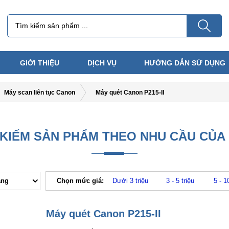
GIỚI THIỆU
DỊCH VỤ
HƯỚNG DẪN SỬ DỤNG
Máy scan liên tục Canon
Máy quét Canon P215-II
 KIẾM SẢN PHẨM THEO NHU CẦU CỦA
ăng
Chọn mức giá:
Dưới 3 triệu
3 - 5 triệu
5 - 1
Máy quét Canon P215-II