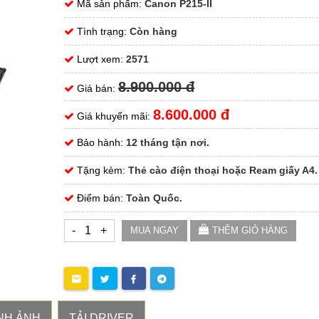
Mã sản phẩm:
Canon P215-II
Tình trạng:
Còn hàng
Lượt xem:
2571
8.900.000 đ
Giá bán:
8.600.000 đ
Giá khuyến mãi:
Bảo hành:
12 tháng tận nơi.
Tặng kèm:
Thẻ cào điện thoại hoặc Ream giấy A4.
Điểm bán:
Toàn Quốc.
-
+
MUA NGAY
THÊM GIỎ HÀNG
NH ẢNH
TẢI DRIVER