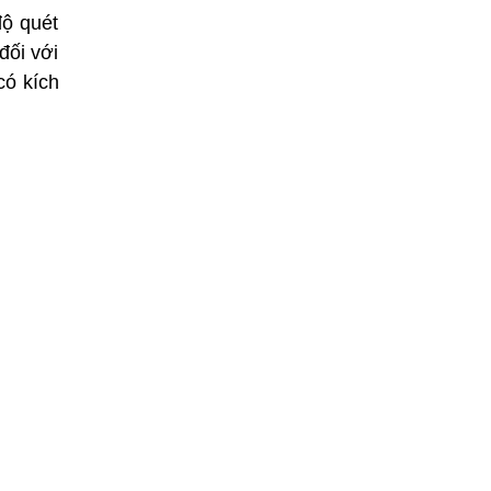
độ quét
đối với
có kích