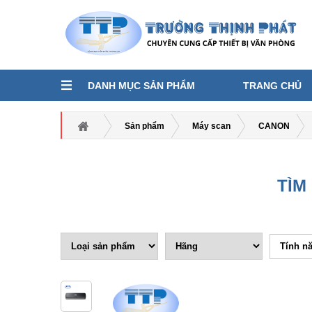
DANH MỤC SẢN PHẨM
TRANG CHỦ
Sản phẩm
Máy scan
CANON
TÌM
Tính n