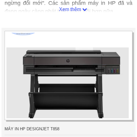
ngừng đổi mới". Các sản phẩm máy in HP đã và
Xem thêm
đang ngày càng phát triển vượt trội hơn nữa.
MÁY IN HP DESIGNJET T858