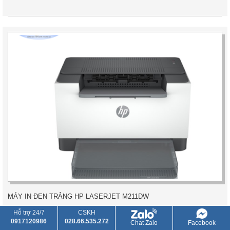
MÁY IN ĐEN TRẮNG HP LASERJET M211DW
Hỗ trợ 24/7
CSKH
25/10/2022
Đăng bởi: Admin
0917120986
028.66.535.272
Chat Zalo
Facebook